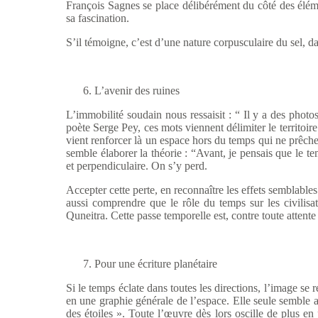
François Sagnes se place délibérément du côté des élémen
sa fascination.
S
’il témoigne, c’est d’une nature corpusculaire du sel, da
L
’avenir des ruines
L
’immobilité soudain nous ressaisit : “ Il y a des photos
poète Serge Pey, ces mots viennent délimiter le territo
vient renforcer là un espace hors du temps qui ne prêc
semble élaborer la théorie : “Avant, je pensais que le te
et perpendiculaire. On s’y perd.
Accepter cette perte, en reconna
ître les effets semblabl
aussi comprendre que le rôle du temps sur les civilisa
Quneitra. Cette passe temporelle est, contre toute attent
Pour une
écriture planétaire
Si le temps
éclate dans toutes les directions, l’image se 
en une graphie générale de l’espace. Elle seule semble ap
des étoiles ». Toute l’œuvre dès lors oscille de plus e