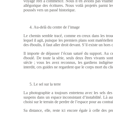
voyage réel a commencé. Nous n’en avions pas vraiment 
allégorique des écritures. Nous voilà projetés parmi l
poussés vers un passé historique.
Au-del
à du centre de l’image
Le chemin semble trac
é, comme en creux dans les troué
lequel il agit, puisque les premiers plans sont matériellem
des éboulis, il faut aller droit devant. S’il existe un hor
Il importe de d
épasser l’écran saturé du support. Au c
éboulé. De toute la série, seuls deux êtres vivants s
siècle ; vous les avez reconnus, les gardiens indigène
interdit, ces guides ne regardent que le corps mort du cli
Le sel sur la terre
La photographie a toujours entretenu avec les sels des
suspens dans un espace inconsistant d’instabilité. Là auss
choisi sur le terrain de perdre de l’espace pour au contrair
Sa distance, elle, reste ici enco
re égale à celle des pr