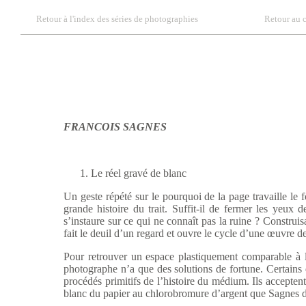
Retour à l'index des séries de photographies
Retour au 
FRANCOIS SAGNES
Le r
éel gravé de blanc
Un geste r
épété sur le pourquoi de la page travaille le
grande histoire du trait. Suffit-il de fermer les yeux
s’instaure sur ce qui ne connaît pas la ruine ? Construi
fait le deuil d’un regard et ouvre le cycle d’une œuvre 
Pour retrouver un espace plastiquement comparable
à 
photographe n’a que des solutions de fortune. Certains
procédés primitifs de l’histoire du médium. Ils acceptent
blanc du papier au chlorobromure d’argent que Sagnes déc